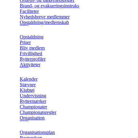
Ordens- og sikkerhedsregler
Brand- og evakueringsinstruks
Faciliteter
Nyhedsbreve medlemmer
Opstaldning/medlemskab
Opstaldning
Priser
Bliv medlem
Frivillighed
Rytterprofiler
Aktiviteter
Kalender
Stævner
Klubtøj
Undervisning
Ryttermærker
Championater
Championatsregler
Organisation
Organisationsplan
Bestyrelsen