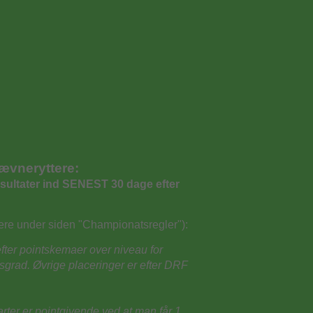
stævneryttere:
esultater ind SENEST 30 dage efter
ere under siden "Championatsregler"):
 efter pointskemaer over niveau for
sgrad. Øvrige placeringer er efter DRF
rter er pointgivende ved at man får 1