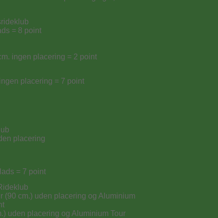
srideklub
ads = 8 point
cm. ingen placering = 2 point
 ingen placering = 7 point
lub
den placering
lads = 7 point
 Rideklub
our (90 cm.) uden placering og Aluminium
nt
 cm.) uden placering og Aluminium Tour