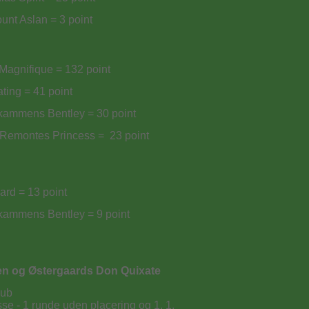
nt Aslan = 3 point
Magnifique = 132 point
ing = 41 point
kammens Bentley = 30 point
Remontes Princess = 23 point
rd = 13 point
kammens Bentley = 9 point
n og Østergaards Don Quixate
lub
sse - 1 runde uden placering og 1, 1.