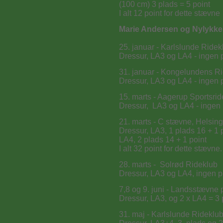
(100 cm) 3 plads = 5 point
I alt 12 point for dette stævne
Marie Andersen og Nylykke
25. januar - Karlslunde Ride
Dressur, LA3 og LA4 - ingen p
31. januar - Kongelundens R
Dressur, LA3 og LA4 - ingen p
15. marts - Aagerup Sportsrid
Dressur, LA3 og LA4 - ingen 
21. marts - C stævne, Helsin
Dressur, LA3, 1 plads 16 + 1 
LA4, 2 plads 14 + 1 point
I alt 32 point for dette stævne.
28. marts - Solrød Rideklub
Dressur, LA3 og LA4, ingen p
7,8 og 9. juni - Landsstævn
Dressur, LA3, og 2 x LA4 = 3 
31. maj - Karlslunde Rideklu