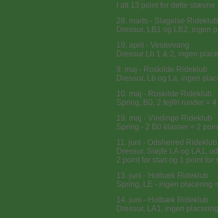
I alt 13 point for dette stævne
28. marts - Slagelse Rideklub
Dressur, LB1 og LB2, ingen pl
19. april - Vestervang
Dressur Lb 1 & 2, ingen place
9. maj - Roskilde Rideklub
Dressur, Lb og La, ingen plac
10. maj - Roskilde Rideklub
Spring, B0, 2 fejlfri runder = 4
19. maj - Vindinge Rideklub
Spring - 2 B0 klasser = 2 point
11. juni - Odsherred Rideklub
Dressur, Sløjfe LA og LA1, ud
2 point for start og 1 point for s
13. juni - Holbæk Rideklub
Spring, LE - ingen placering =
14. juni - Holbæk Rideklub
Dressur, LA1, ingen placering