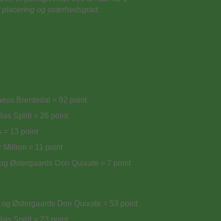
et placering og sværhedsgrad.
eus Brentedal = 92 point
as Spirit = 26 point
 = 13 point
Million = 11 point
og Østergaards Don Quixate = 7 point
og Østergaards Don Quixate = 53 point
as Spirit = 23 point