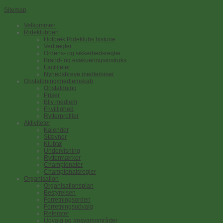
Sitemap
Velkommen
Rideklubben
Holbæk Rideklubs historie
Vedtægter
Ordens- og sikkerhedsregler
Brand- og evakueringsinstruks
Faciliteter
Nyhedsbreve medlemmer
Opstaldning/medlemskab
Opstaldning
Priser
Bliv medlem
Frivillighed
Rytterprofiler
Aktiviteter
Kalender
Stævner
Klubtøj
Undervisning
Ryttermærker
Championater
Championatsregler
Organisation
Organisationsplan
Bestyrelsen
Forretningsorden
Forretningsudvalg
Referater
Udvalg og ansvarsområder