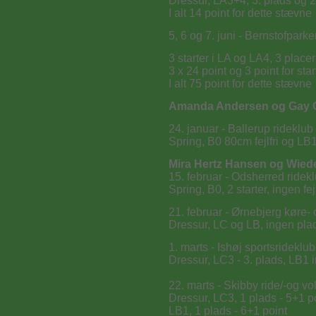
Dressur, LA3+4, 3. plads og 2 
I alt 14 point for dette stævne
5, 6 og 7. juni - Bernstofpark
3 starter i LA og LA4, 3 placer
3 x 24 point og 3 point for star
I alt 75 point for dette stævne
Amanda Andersen og Gay 
24. januar - Ballerup rideklub
Spring, B0 80cm fejlfri og LB
Mira Hertz Hansen og Wie
15. februar - Odsherred ridek
Spring, B0, 2 starter, ingen fejl
21. februar - Ørnebjerg køre- 
Dressur, LC og LB, ingen plac
1. marts - Ishøj sportsrideklub
Dressur, LC3 - 3. plads, LB1 
22. marts - Skibby ride/-og vo
Dressur, LC3, 1 plads - 5+1 p
LB1, 1 plads - 6+1 point