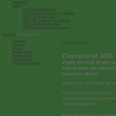
Sponsorer
Galleri
2017 Terrænspringning
2016 August - C-stævne m. D-klasser
2016 - Fie & Pony Cup
2016 Maj - C-stævne m. D-klasser
2016 Championatsvindere
2016 Ponygames og miljøtræning
Aktiviteter
/ Championater
Kalender
Championater
Stævner
Klubtøj
Undervisning
Championat 2026
Ryttermærker
Championater
Vigtig besked til alle 
Championatsregler
Hust at melde alle stævner
stævnet er afholdt.
Reglerne er som følger (se m
Point for placeringer tildeles
klasse, placering og sværhed
´s placeringstabel.
Point for start,
alle
stævnesta