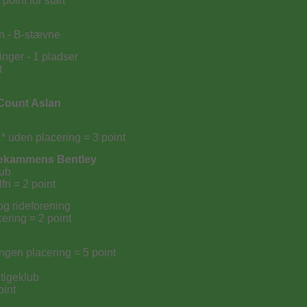
point for start
en - B-stævne
inger - 1 pladser
t
Count Aslan
1* uden placering = 3 point
dekammens Bentley
lub
fri = 2 point
og rideforening
ering = 2 point
ingen placering = 5 point
ltigeklub
oint