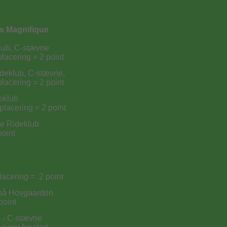
s Magnifique
klub, C-stævne
lacering = 2 point
ideklub, C-stævne,
lacering = 2 point
eklub
placering = 2 point
ge Rideklub
point
lacering = 2 point
e på Hovgaarden
point
b - C-stævne