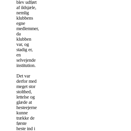
blev udført
af ildsjæle,
nemlig
klubbens
egne
medlemmer,
da
klubben
var, og
stadig er,
en
selvejende
institution.
Det var
derfor med
meget stor
stolthed,
lettelse og
glæde at
hesteejerne
kunne
trække de
første
heste ind i