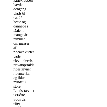
Rideklubben
havde
dengang
plads til
ca. 25
heste og
dannede i
Dalen i
mange år
rammen
om masser
af
rideaktiviteter
både
elevundervisning,
privatopstaldninger,
ridestævner,
ridemærker
og ikke
mindst 2
store
Landsstævner
i 80érne,
trods de,
efter