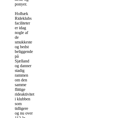
ponyer.
Holbæk
Rideklubs
faciliteter
er idag
nogle af
de
smukkeste
og bedst
beliggende
på
Sjælland
og danner
stadig
rammen
om den
samme
flittige
rideaktivitet
i klubben
som
tidligere
og nu over
112 år…..