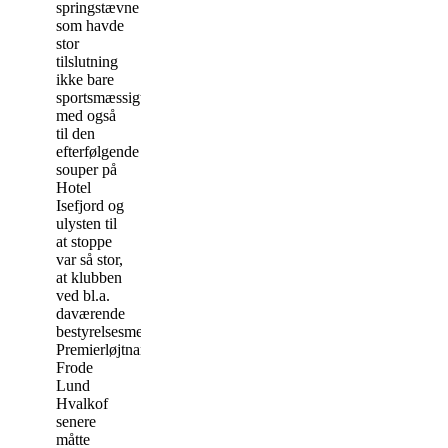
springstævne
som havde
stor
tilslutning
ikke bare
sportsmæssigt
med også
til den
efterfølgende
souper på
Hotel
Isefjord og
ulysten til
at stoppe
var så stor,
at klubben
ved bl.a.
daværende
bestyrelsesmedlem
Premierløjtnant
Frode
Lund
Hvalkof
senere
måtte