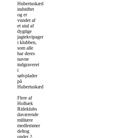
Hubertuskæde
indstiftet
og er
vundet af
et utal af
dygtige
jagtekvipager
i klubben,
som alle
har deres
navne
indgraveret
i
sølvplader
på
Hubertuskæden.
Flere af
Holbæk
Rideklubs
daværende
militære
medlemmer
deltog
under 2.