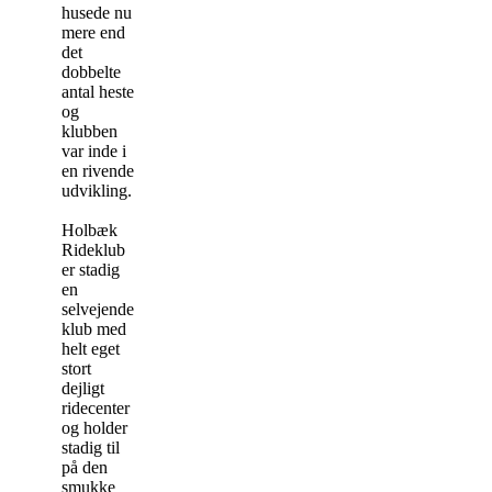
husede nu
mere end
det
dobbelte
antal heste
og
klubben
var inde i
en rivende
udvikling.
Holbæk
Rideklub
er stadig
en
selvejende
klub med
helt eget
stort
dejligt
ridecenter
og holder
stadig til
på den
smukke