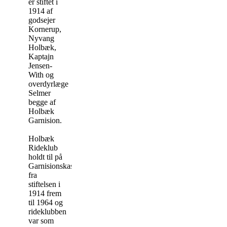
er stiftet i
1914 af
godsejer
Kornerup,
Nyvang
Holbæk,
Kaptajn
Jensen-
With og
overdyrlæge
Selmer
begge af
Holbæk
Garnision.
Holbæk
Rideklub
holdt til på
Garnisionskasernen
fra
stiftelsen i
1914 frem
til 1964 og
rideklubben
var som