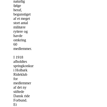
naturlig
følge
heraf,
begunstiget
af et meget
stort antal
militære
ryttere og
havde
omkring
60
medlemmer.
I 1918
afholdtes
springkonkurrence
i Holbæk
Rideklub
for
medlemmer
af det ny
stiftede
Dansk ride
Forbund.
Et