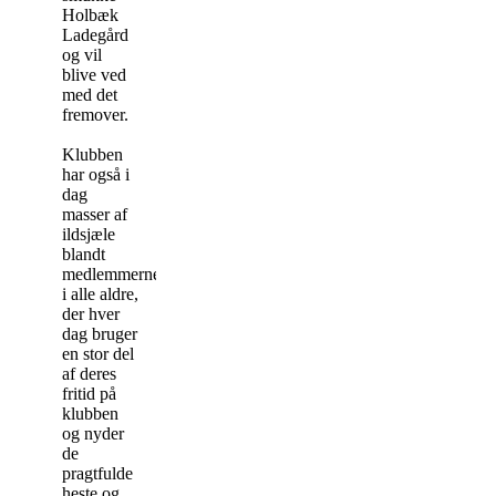
Holbæk
Ladegård
og vil
blive ved
med det
fremover.
Klubben
har også i
dag
masser af
ildsjæle
blandt
medlemmerne
i alle aldre,
der hver
dag bruger
en stor del
af deres
fritid på
klubben
og nyder
de
pragtfulde
heste og