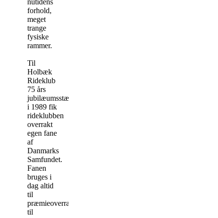
nutidens
forhold,
meget
trange
fysiske
rammer.
Til
Holbæk
Rideklub
75 års
jubilæumsstævne
i 1989 fik
rideklubben
overrakt
egen fane
af
Danmarks
Samfundet.
Fanen
bruges i
dag altid
til
præmieoverrækkelse
til