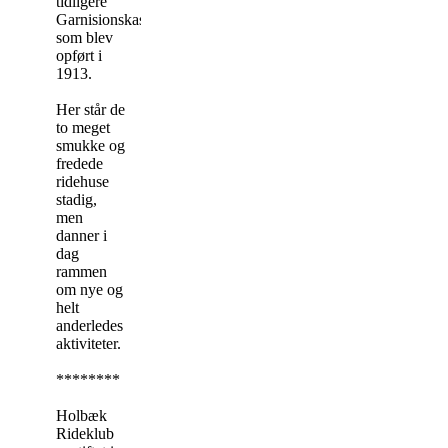
tidligere
Garnisionskaserne,
som blev
opført i
1913.
Her står de
to meget
smukke og
fredede
ridehuse
stadig,
men
danner i
dag
rammen
om nye og
helt
anderledes
aktiviteter.
********
Holbæk
Rideklub