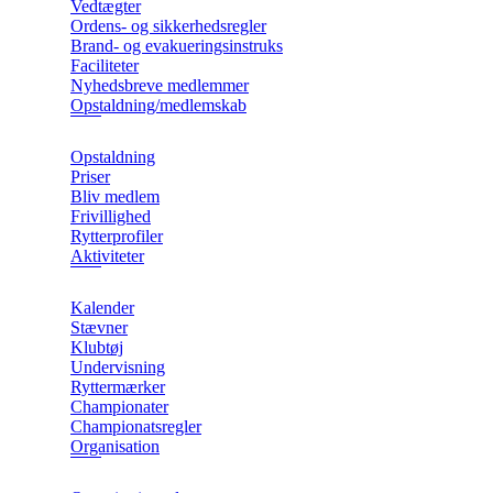
Vedtægter
Ordens- og sikkerhedsregler
Brand- og evakueringsinstruks
Faciliteter
Nyhedsbreve medlemmer
Opstaldning/medlemskab
Opstaldning
Priser
Bliv medlem
Frivillighed
Rytterprofiler
Aktiviteter
Kalender
Stævner
Klubtøj
Undervisning
Ryttermærker
Championater
Championatsregler
Organisation