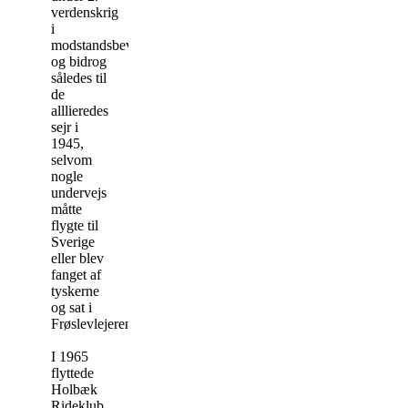
verdenskrig
i
modstandsbevægelsen
og bidrog
således til
de
alllieredes
sejr i
1945,
selvom
nogle
undervejs
måtte
flygte til
Sverige
eller blev
fanget af
tyskerne
og sat i
Frøslevlejeren.
I 1965
flyttede
Holbæk
Rideklub