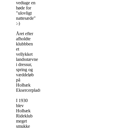
vedtage en
bøde for
"ulovligt
nattesæde"
:-)
Året efter
afholdte
klubbben
et
vellykket
landsstævne
i dressur,
spring og
væddeløb
på
Holbæk
Eksercerplads.
I 1930
blev
Holbæk
Rideklub
meget
smukke