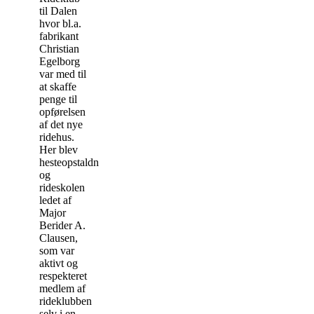
til Dalen
hvor bl.a.
fabrikant
Christian
Egelborg
var med til
at skaffe
penge til
opførelsen
af det nye
ridehus.
Her blev
hesteopstaldningen
og
rideskolen
ledet af
Major
Berider A.
Clausen,
som var
aktivt og
respekteret
medlem af
rideklubben
selv i en