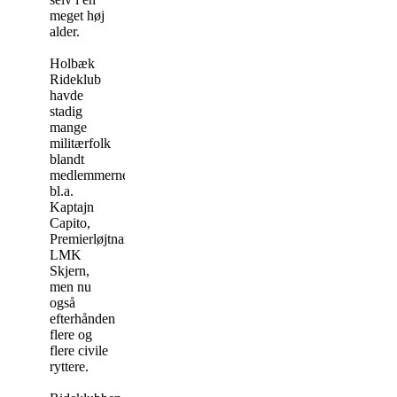
meget høj
alder.
Holbæk
Rideklub
havde
stadig
mange
militærfolk
blandt
medlemmerne
bl.a.
Kaptajn
Capito,
Premierløjtnant
LMK
Skjern,
men nu
også
efterhånden
flere og
flere civile
ryttere.