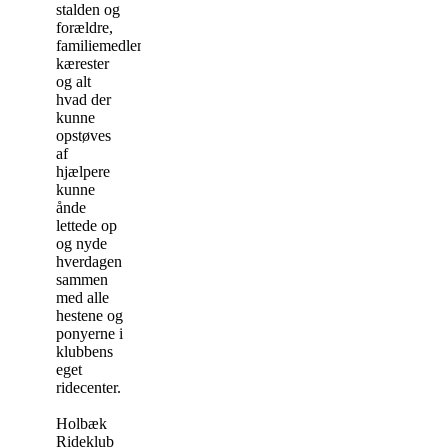
stalden og
forældre,
familiemedlemmer,
kærester
og alt
hvad der
kunne
opstøves
af
hjælpere
kunne
ånde
lettede op
og nyde
hverdagen
sammen
med alle
hestene og
ponyerne i
klubbens
eget
ridecenter.
Holbæk
Rideklub