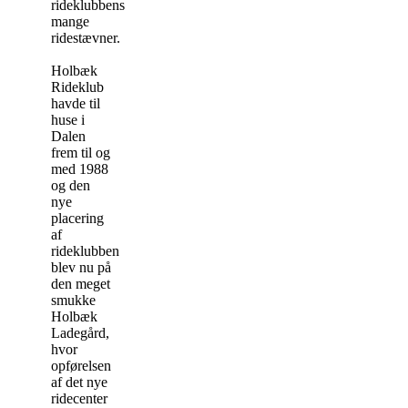
rideklubbens
mange
ridestævner.
Holbæk
Rideklub
havde til
huse i
Dalen
frem til og
med 1988
og den
nye
placering
af
rideklubben
blev nu på
den meget
smukke
Holbæk
Ladegård,
hvor
opførelsen
af det nye
ridecenter