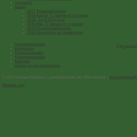
Sponsorer
Galleri
2017 Terrænspringning
2016 August - C-stævne m. D-klasser
2016 - Fie & Pony Cup
2016 Maj - C-stævne m. D-klasser
2016 Championatsvindere
2016 Ponygames og miljøtræning
Organisationsplan
Organisa
Bestyrelsen
Forretningsorden
Forretningsudvalg
Referater
Udvalg og ansvarsområder
© 2016 Holbæk Rideklub | Ladegårdsalleen 3B, 4300 Holbæk |
hol.bestyrelse@
Bricksite.com