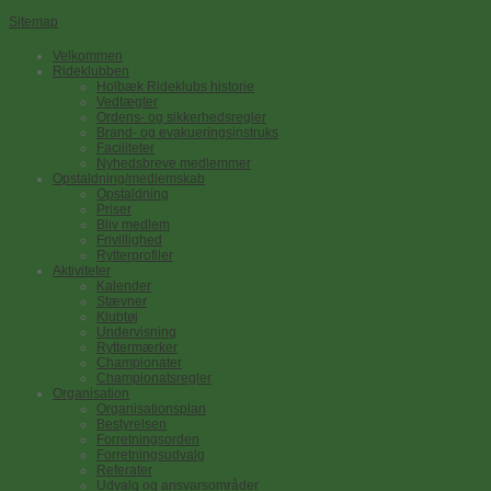
Sitemap
Velkommen
Rideklubben
Holbæk Rideklubs historie
Vedtægter
Ordens- og sikkerhedsregler
Brand- og evakueringsinstruks
Faciliteter
Nyhedsbreve medlemmer
Opstaldning/medlemskab
Opstaldning
Priser
Bliv medlem
Frivillighed
Rytterprofiler
Aktiviteter
Kalender
Stævner
Klubtøj
Undervisning
Ryttermærker
Championater
Championatsregler
Organisation
Organisationsplan
Bestyrelsen
Forretningsorden
Forretningsudvalg
Referater
Udvalg og ansvarsområder