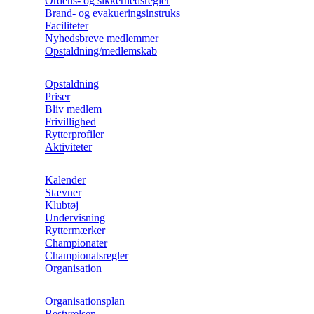
Ordens- og sikkerhedsregler
Brand- og evakueringsinstruks
Faciliteter
Nyhedsbreve medlemmer
Opstaldning/medlemskab
Opstaldning
Priser
Bliv medlem
Frivillighed
Rytterprofiler
Aktiviteter
Kalender
Stævner
Klubtøj
Undervisning
Ryttermærker
Championater
Championatsregler
Organisation
Organisationsplan
Bestyrelsen