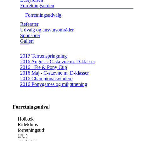
Forretningsorden
Forretningsudvalg
Referater
Udvalg og ansvarsområder
Sponsorer
Galleri
2017 Terrænspringning
2016 August - C-stævne m. D-klasser
2016 - Fie & Pony Cup
2016 Maj - C-stævne m. D-klasser
2016 Championatsvindere
2016 Ponygames og miljøtræning
Forretningsudvalg
Holbæk
Rideklubs
forretningsudvalg
(FU)