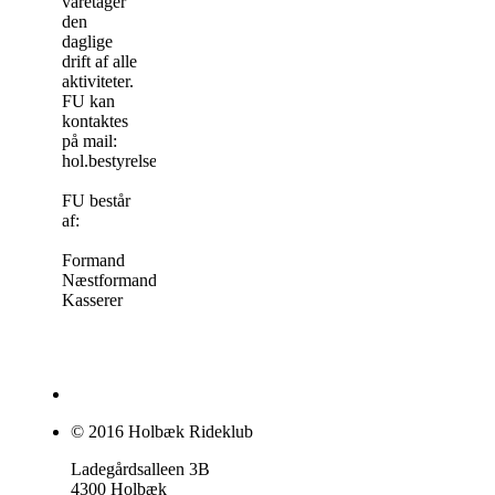
varetager
den
daglige
drift af alle
aktiviteter.
FU kan
kontaktes
på mail:
hol.bestyrelse@gmail.com
FU består
af:
Formand
Næstformand
Kasserer
© 2016 Holbæk Rideklub
Ladegårdsalleen 3B
4300 Holbæk