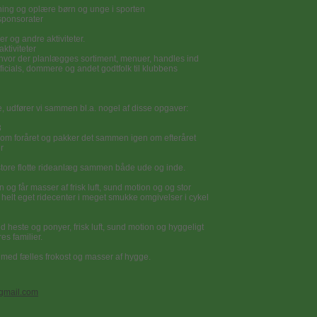
dning og oplære børn og unge i sporten
sponsorater
r og andre aktiviteter.
aktiviteter
 hvor der planlægges sortiment, menuer, handles ind
fficials, dommere og andet godtfolk til klubbens
, udfører vi sammen bl.a. nogel af disse opgaver:
3
om foråret og pakker det sammen igen om efteråret
er
t store flotte rideanlæg sammen både ude og inde.
og får masser af frisk luft, sund motion og og stor
 helt eget ridecenter i meget smukke omgivelser i cykel
d heste og ponyer, frisk luft, sund motion og hyggeligt
es familier.
af med fælles frokost og masser af hygge.
gmail.com