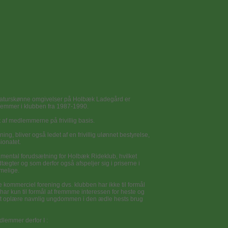
naturskønne omgivelser på Holbæk Ladegård er
edlemmer i klubben fra 1987-1990.
af medlemmerne på frivillig basis.
ng, bliver også ledet af en frivillig ulønnet bestyrelse,
ionatet.
damental forudsætning for Holbæk Rideklub, hvilket
tægter og som derfor også afspeljer sig i priserne i
melige.
kommerciel forening dvs. klubben har ikke til formål
har kun til formål at fremmme interessen for heste og
 at oplære navnlig ungdommen i den ædle hests brug
dlemmer derfor I :