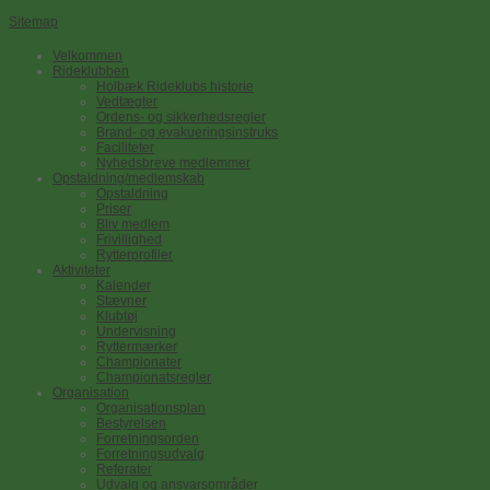
Sitemap
Velkommen
Rideklubben
Holbæk Rideklubs historie
Vedtægter
Ordens- og sikkerhedsregler
Brand- og evakueringsinstruks
Faciliteter
Nyhedsbreve medlemmer
Opstaldning/medlemskab
Opstaldning
Priser
Bliv medlem
Frivillighed
Rytterprofiler
Aktiviteter
Kalender
Stævner
Klubtøj
Undervisning
Ryttermærker
Championater
Championatsregler
Organisation
Organisationsplan
Bestyrelsen
Forretningsorden
Forretningsudvalg
Referater
Udvalg og ansvarsområder