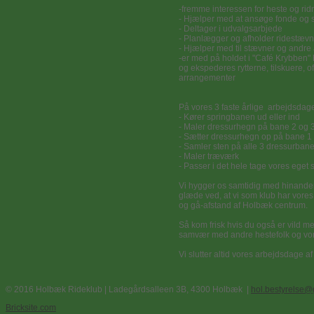
-fremme interessen for heste og ri
- Hjælper med at ansøge fonde og 
- Deltager i udvalgsarbjede
- Planlægger og afholder ridestævne
- Hjælper med til stævner og andre 
-er med på holdet i "Café Krybben"
og ekspederes rytterne, tilskuere, o
arrangementer
På vores 3 faste årlige arbejdsdage
- Kører springbanen ud eller ind
- Maler dressurhegn på bane 2 og 
- Sætter dressurhegn op på bane 1 
- Samler sten på alle 3 dressurban
- Maler træværk
- Passer i det hele tage vores ege
Vi hygger os samtidig med hinanden 
glæde ved, at vi som klub har vores
og gå-afstand af Holbæk centrum.
Så kom frisk hvis du også er vild me
samvær med andre hestefolk og vor
Vi slutter altid vores arbejdsdage 
© 2016 Holbæk Rideklub | Ladegårdsalleen 3B, 4300 Holbæk |
hol.bestyrelse@
Bricksite.com