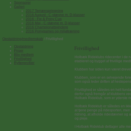
Sponsorer
Galleri
2017 Terrænspringning
2016 August - C-stævne m. D-klasser
2016 - Fie & Pony Cup
2016 Maj - C-stævne m. D-klasser
2016 Championatsvindere
2016 Ponygames og miljøtræning
Opstaldning/medlemskab
/ Frivillighed
Opstaldning
Frivillighed
Priser
Bliv medlem
Holbæk Rideklubs ridecenter i de 
Frivillighed
etableret og bygget af frivillige m
Rytterprofiler
Klubben har siden kun været drevet 
Klubben, som er en selvejende foreni
som også leder driften af hestepens
Frivillighed er således en helt fun
derfor også fremgår af klubbens ved
Holbæk Rideklub, som er yderste ri
Holbæk Rideklub er således en ikke 
at tjene penge på ridesporten, men 
ridning, at afholde ridestævner og
og pleje.
I Holbæk Rideklub deltager alle me