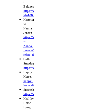
i
Balance.
https://www.facebook.com/profile.php?
id=100090292622316
Hesteterapi
v/
Nanna
Jensen
https://www.facebook.com/people/Hesteterapi-
v-
Nanna-
Jensen/100082984104561/?
refsrc=deprecated&_rdr
Galleri
Strædegaarden
https://www.facebook.com/straedegaarden/
Happy
Horse.
happy-
horse.dk
Succeshesten.dk.
https://www.succeshesten.dk/
Healthy
Horse
Høng.