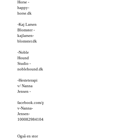
Horse -
happy-
horse.dk
-Kaj Larsen
Blomster -
kajlarsen-
blomster.dk
-Noble
Hound
Studio -
noblehound.dk
-Hesteterapi
v/ Nanna
Jensen -
facebook.com/p/Hesteterapi-
v-Nanna-
Jensen-
100082984104561/
Også en stor