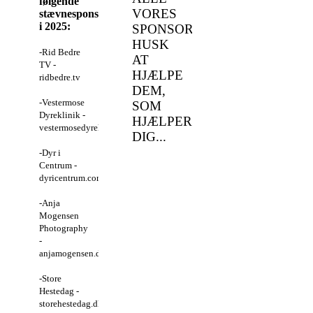
følgende
VORES
stævnesponsorer
i 2025:
SPONSORER.
HUSK
-Rid Bedre
AT
TV -
HJÆLPE
ridbedre.tv
DEM,
-Vestermose
SOM
Dyreklinik -
HJÆLPER
vestermosedyreklinik.dk
DIG...
-Dyr i
Centrum -
dyricentrum.com
-Anja
Mogensen
Photography
-
anjamogensen.dk
-Store
Hestedag -
storehestedag.dk