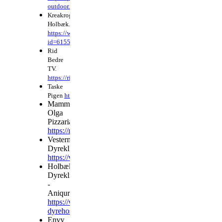
outdoor.dk/shop/frontpage.html
Kreakrogen
Holbæk.
https://www.facebook.com/profile.php?
id=61555788465181
Rid
Bedre
TV.
https://ridbedre.tv/
Taske
Pigen
https://taskepigen.dk/
Mamma
Olga
Pizzaria
https://mamaolga4300.dk/
Vestermose
Dyreklink
https://vestermosedyreklinik.dk/
Holbæk
Dyreklinik
-
Aniqura
https://www.anicura.dk/klinikker/holbaek-
dyrehospital/
Envy