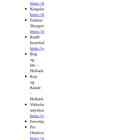
https://healthyhorsehoeng.dk/
Kingsland.
https://kingslandequestrian.com/
Faldine
Shoppen.
https://faldineshoppen.dk/
Krafft
hestefoder.
https://www.kraffthestefoder.dk/
Bog
og
Ide -
Holbæk.
Kop
og
Kande
-
Holbæk
Vibholm
smykker.
https://vibholm.dk/
Farvehjørnet.
Pro
Outdoor.
https://pro-