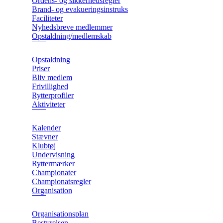
Ordens- og sikkerhedsregler
Brand- og evakueringsinstruks
Faciliteter
Nyhedsbreve medlemmer
Opstaldning/medlemskab
Opstaldning
Priser
Bliv medlem
Frivillighed
Rytterprofiler
Aktiviteter
Kalender
Stævner
Klubtøj
Undervisning
Ryttermærker
Championater
Championatsregler
Organisation
Organisationsplan
Bestyrelsen