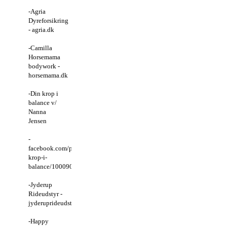
-Agria
Dyreforsikring
- agria.dk
-Camilla
Horsemama
bodywork -
horsemama.dk
-Din krop i
balance v/
Nanna
Jensen
-
facebook.com/people/Din-
krop-i-
balance/100090292622316/#
-Jyderup
Rideudstyr -
jyderuprideudstyr.dk
-Happy