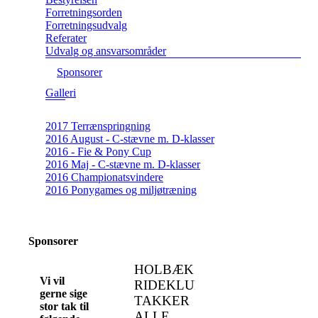
Forretningsorden
Forretningsudvalg
Referater
Udvalg og ansvarsområder
Sponsorer
Galleri
2017 Terrænspringning
2016 August - C-stævne m. D-klasser
2016 - Fie & Pony Cup
2016 Maj - C-stævne m. D-klasser
2016 Championatsvindere
2016 Ponygames og miljøtræning
Sponsorer
HOLBÆK
Vi vil
RIDEKLUB
gerne sige
TAKKER
stor tak til
ALLE