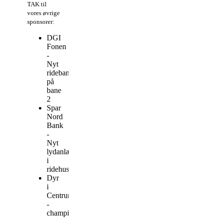
TAK til
vores øvrige
sponsorer:
DGI
Fonen
-
Nyt
ridebanehegn
på
bane
2
Spar
Nord
Bank
-
Nyt
lydanlæg
i
ridehuset
Dyr
i
Centrum
-
championatspræmier