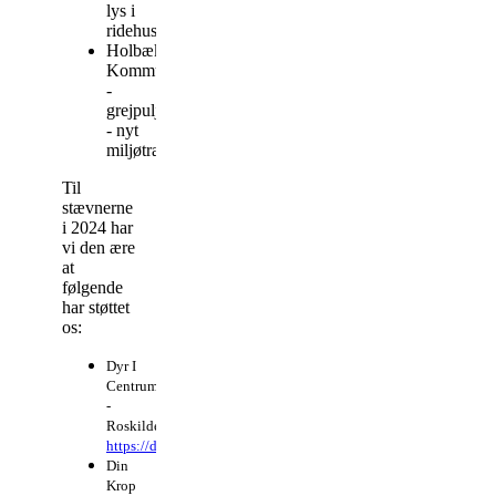
lys i
ridehuset
Holbæk
Kommune
-
grejpulje
- nyt
miljøtræningsudstyr
Til
stævnerne
i 2024 har
vi den ære
at
følgende
har støttet
os:
Dyr I
Centrum
-
Roskilde
https://dyricentrum.com/
Din
Krop