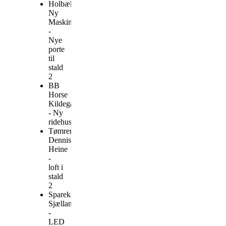
Holbæk
Ny
Maskinværksted
-
Nye
porte
til
stald
2
BB
Horse
Kildegården
- Ny
ridehusbund
Tømrermester
Dennis
Heine
-
loft i
stald
2
Sparekassen
Sjælland
-
LED